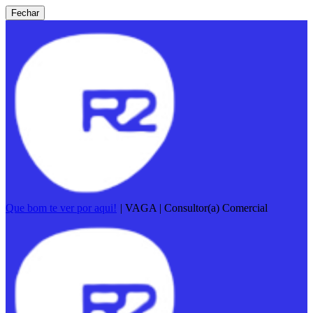
Fechar
Que bom te ver por aqui!
|
VAGA | Consultor(a) Comercial