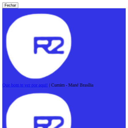
Fechar
Que bom te ver por aqui!
|
Cumim - Mané Brasília