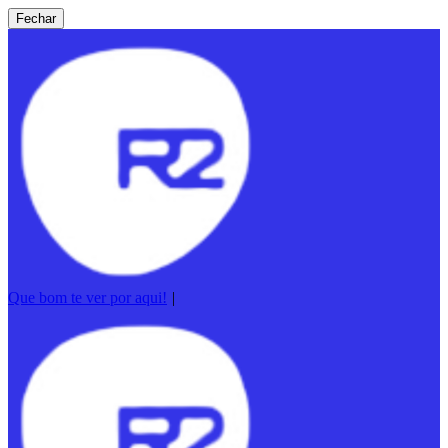
Fechar
Que bom te ver por aqui!
|